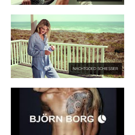
NACHTGOED SCHIESSER